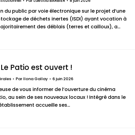
stitutionnel
Par
Laetitia BARBIER
8 juin 2026
 du public par voie électronique sur le projet d’une
 stockage de déchets inertes (ISDI) ayant vocation à
majoritairement des déblais (terres et cailloux), a…
Le Patio est ouvert !
érales
Par
Ilona Gallay
6 juin 2026
ureuse de vous informer de l’ouverture du cinéma
io, au sein de ses nouveaux locaux ! Intégré dans le
’établissement accueille ses…