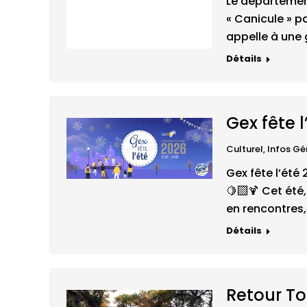
Le département
« Canicule » pa
appelle à une
Détails
Gex fête l
Culturel
,
Infos Gé
Gex fête l’été 
🍋‍🟩​🍹 Cet été
en rencontres
Détails
Retour T