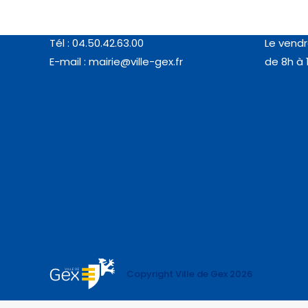
MAIRIE DE GEX
Du lundi 
77, rue de l’Horloge (01170 GEX)
de 8h à 
Tél : 04.50.42.63.00
Le vendr
E-mail :
mairie@ville-gex.fr
de 8h à 
Copyright Ville de Gex 2026