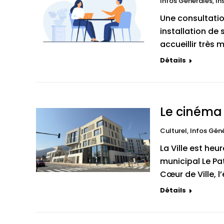
Infos Générales
,
In
Une consultation
installation de
accueillir très 
Détails
Le cinéma 
Culturel
,
Infos Gén
La Ville est he
municipal Le Pat
Cœur de Ville, l
Détails