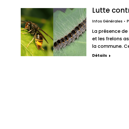
Lutte cont
Infos Générales
P
La présence de n
et les frelons a
la commune. Ce
Détails
Coordonnées
Horair