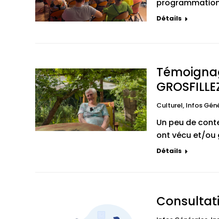
programmation 
Détails
Témoignag
GROSFILLE
Culturel
,
Infos Gén
Un peu de contex
ont vécu et/ou 
Détails
Consultati