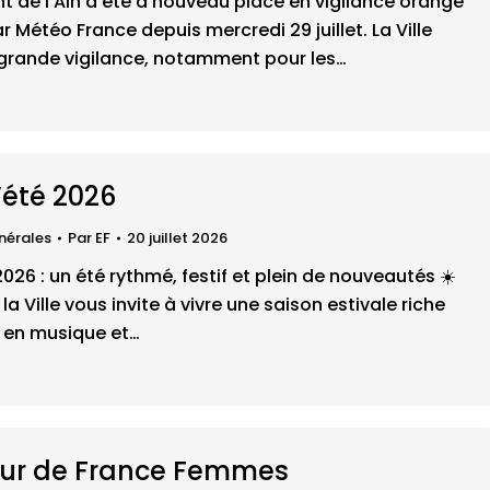
 de l’Ain a été à nouveau placé en vigilance orange
r Météo France depuis mercredi 29 juillet. La Ville
 grande vigilance, notamment pour les…
’été 2026
nérales
Par
EF
20 juillet 2026
2026 : un été rythmé, festif et plein de nouveautés ☀️
, la Ville vous invite à vivre une saison estivale riche
, en musique et…
our de France Femmes