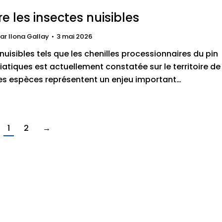
re les insectes nuisibles
ar
Ilona Gallay
3 mai 2026
uisibles tels que les chenilles processionnaires du pin
siatiques est actuellement constatée sur le territoire de
s espèces représentent un enjeu important…
1
2
→
es
Vos démarches