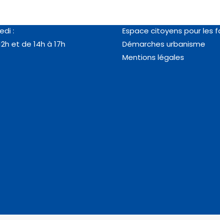
au jeudi :
RDV en ligne passeport/ca
12h et de 14h à 18h
identité
edi :
Espace citoyens pour les f
12h et de 14h à 17h
Démarches urbanisme
Mentions légales