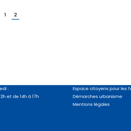
1
2
es
Vos démarches
au jeudi :
RDV en ligne passeport/ca
12h et de 14h à 18h
identité
edi :
Espace citoyens pour les f
12h et de 14h à 17h
Démarches urbanisme
Mentions légales