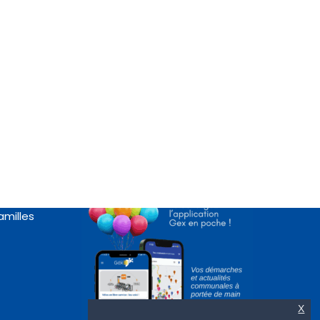
Appli « Gex en poche »
rte
amilles
X