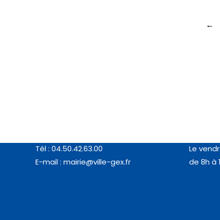
←
Coordonnées
Horair
MAIRIE DE GEX
Du lundi 
77, rue de l’Horloge (01170 GEX)
de 8h à 
Tél : 04.50.42.63.00
Le vendr
E-mail :
mairie@ville-gex.fr
de 8h à 