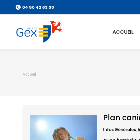
04 50 42 63 00
ACCUEIL
Vous êtes ici :
Accueil
Plan cani
Infos Générales
,
I