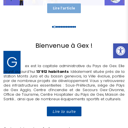
Lire l'article
Ouvrir l
Bienvenue à Gex !
G
ex est la capitale administrative du Pays de Gex. Elle
réunit aujourd’hui
13’912 habitants
. Idéalement située près de la
station Monts Jura et du bassin genevois, la Ville évolue, portée
par de nombreux projets de développement. Vous y retrouverez
des infrastructures essentielles : Sous-Préfecture, siège de Pays
de Gex Agglo, Centre d’Incendie et de Secours Gex-Divonne,
Office de Tourisme,
Centre Hospitalier du Pays de Gex,
Maison de
Santé… ainsi que de nombreux équipements sportifs et culturels.
Lire la suite