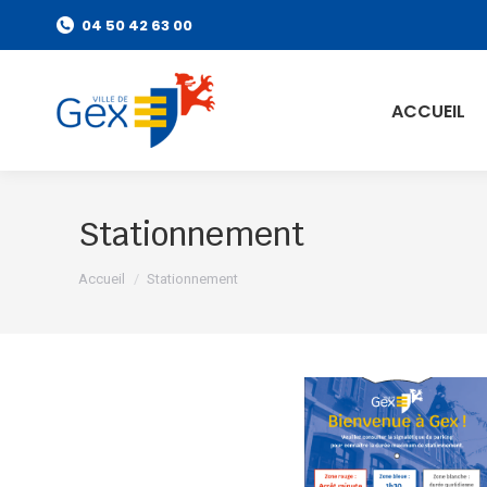
04 50 42 63 00
ACCUEIL
Stationnement
Vous êtes ici :
Accueil
Stationnement