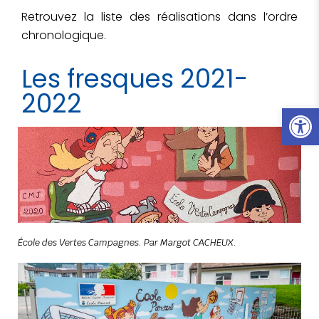
Retrouvez la liste des réalisations dans l’ordre
chronologique.
Les fresques 2021-
2022
Ouvrir l
École des Vertes Campagnes. Par Margot CACHEUX.