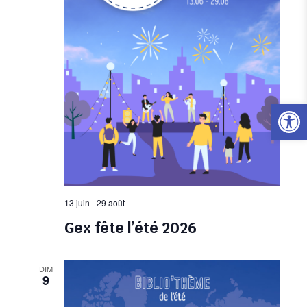
Ouvrir l
13 juin
-
29 août
Gex fête l’été 2026
DIM
9