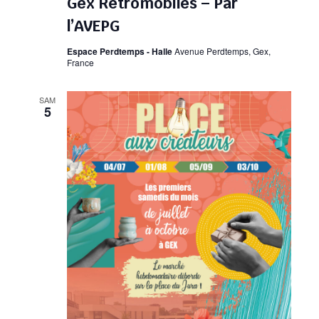
Gex Rétromobiles – Par
l’AVEPG
Espace Perdtemps - Halle
Avenue Perdtemps, Gex,
France
SAM
5