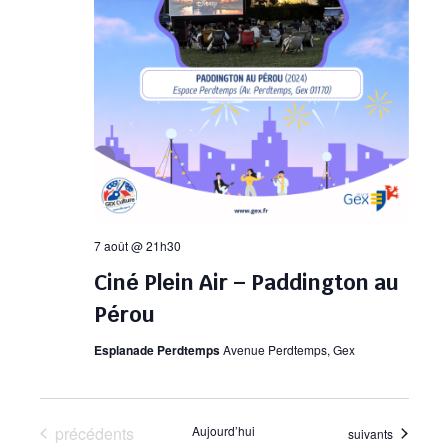
7 août @ 21h30
Ciné Plein Air – Paddington au
Pérou
Esplanade Perdtemps
Avenue Perdtemps, Gex
Évènements
précédents
Aujourd’hui
Évènements
suivants