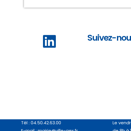
Suivez-nous
Coordonnées
Horair
MAIRIE DE GEX
Du lundi 
77, rue de l’Horloge (01170 GEX)
de 8h à 
Tél : 04.50.42.63.00
Le vendr
E-mail :
mairie@ville-gex.fr
de 8h à 