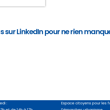
 sur LinkedIn pour ne rien manque
es
Vos démarches
au jeudi :
RDV en ligne passeport/ca
12h et de 14h à 18h
identité
edi :
Espace citoyens pour les f
12h et de 14h à 17h
Démarches urbanisme