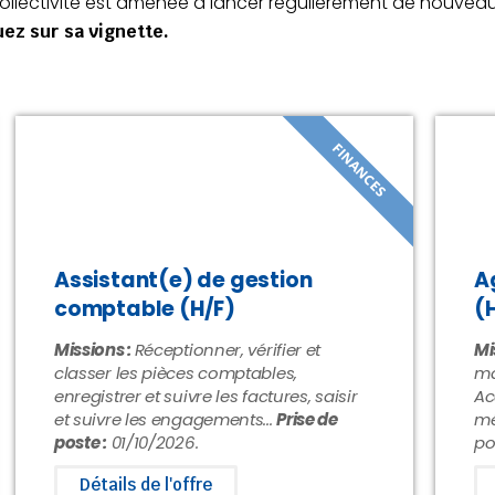
 collectivité est amenée à lancer régulièrement de nouvea
uez sur sa vignette.
FINANCES
Assistant(e) de gestion
A
comptable (H/F)
(
Missions :
Réceptionner, vérifier et
Mi
classer les pièces comptables,
ma
enregistrer et suivre les factures, saisir
Ac
et suivre les engagements...
Prise de
mé
poste :
01/10/2026.
po
Détails de l'offre