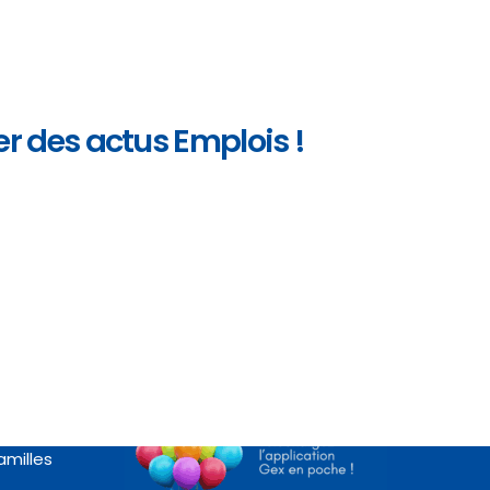
r des actus Emplois !
Appli « Gex en poche »
rte
amilles