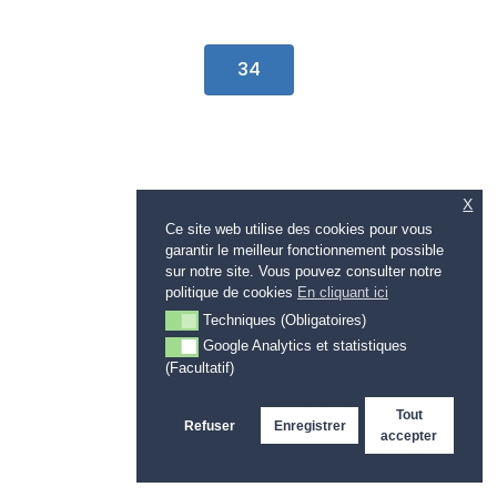
34
X
Ce site web utilise des cookies pour vous
garantir le meilleur fonctionnement possible
sur notre site. Vous pouvez consulter notre
politique de cookies
En cliquant ici
Techniques (Obligatoires)
Techniques (Obligatoires)
Google Analytics et statistiques
Google Analytics et statistiques (Facultatif)
(Facultatif)
35
Tout
Refuser
Enregistrer
accepter