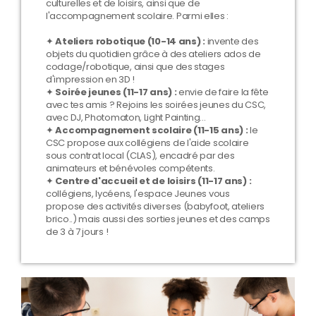
culturelles et de loisirs, ainsi que de
l'accompagnement scolaire. Parmi elles :
✦
Ateliers robotique (10-14 ans) :
invente des
objets du quotidien grâce à des ateliers ados de
codage/robotique, ainsi que des stages
d'impression en 3D !
✦
Soirée jeunes (11-17 ans) :
envie de faire la fête
avec tes amis ? Rejoins les soirées jeunes du CSC,
avec DJ, Photomaton, Light Painting...
✦
Accompagnement scolaire (11-15 ans) :
le
CSC propose aux collégiens de l'aide scolaire
sous contrat local (CLAS), encadré par des
animateurs et bénévoles compétents.
✦
Centre d'accueil et de loisirs (11-17 ans) :
collégiens, lycéens, l'espace Jeunes vous
propose des activités diverses (babyfoot, ateliers
brico..) mais aussi des sorties jeunes et des camps
de 3 à 7 jours !