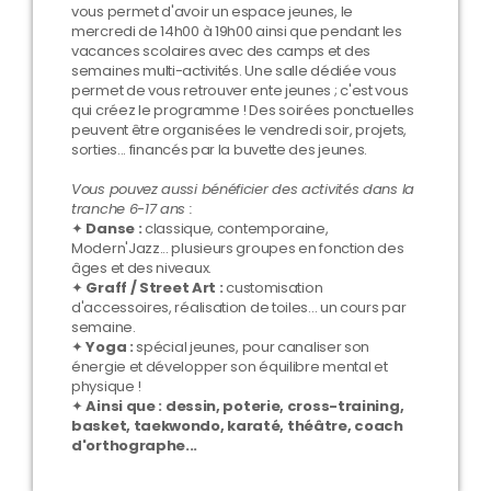
vous permet d'avoir un espace jeunes, le
mercredi de 14h00 à 19h00 ainsi que pendant les
vacances scolaires avec des camps et des
semaines multi-activités. Une salle dédiée vous
permet de vous retrouver ente jeunes ; c'est vous
qui créez le programme ! Des soirées ponctuelles
peuvent être organisées le vendredi soir, projets,
sorties... financés par la buvette des jeunes.
Vous pouvez aussi bénéficier des activités dans la
tranche 6-17 ans :
✦
Danse :
classique, contemporaine,
Modern'Jazz... plusieurs groupes en fonction des
âges et des niveaux.
✦
Graff / Street Art :
customisation
d'accessoires, réalisation de toiles... un cours par
semaine.
✦
Yoga :
spécial jeunes, pour canaliser son
énergie et développer son équilibre mental et
physique !
✦
Ainsi que : dessin, poterie, cross-training,
basket, taekwondo, karaté, théâtre, coach
d'orthographe...