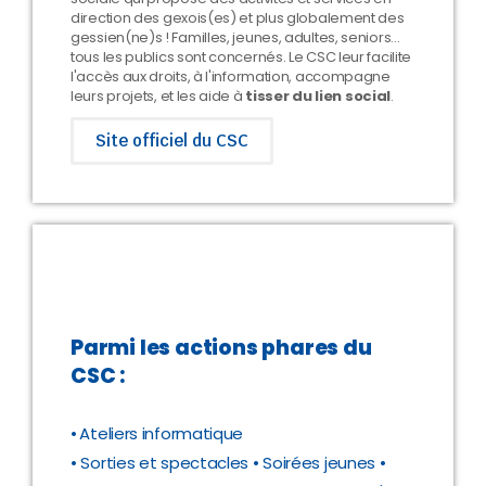
direction des gexois(es) et plus globalement des
gessien(ne)s ! Familles, jeunes, adultes, seniors...
tous les publics sont concernés. Le CSC leur facilite
l'accès aux droits, à l'information, accompagne
leurs projets, et les aide à
tisser du lien social
.
Site officiel du CSC
Parmi les actions phares du
CSC :
•
Ateliers informatique
• Sorties et spectacles
• Soirées jeunes •