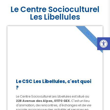
Le Centre Socioculturel
Les Libellules
EN VILLE !
Ouvrir l
Le CSC Les Libellules, c'est quoi
?
Le Centre Socioculturel Les Libellules est situé au
228 Avenue des Alpes, 01170 GEX.
C'est un lieu
d'animation, de rencontres, d'échanges et de vie
sociale qui propose des activités et services en