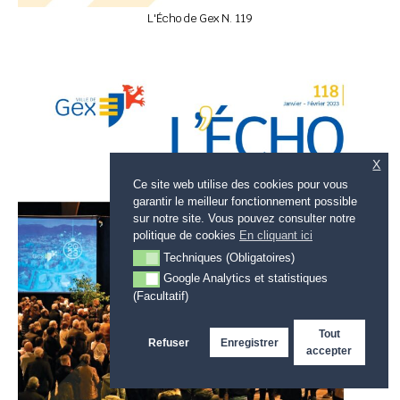
L'Écho de Gex N. 119
X
Ce site web utilise des cookies pour vous
garantir le meilleur fonctionnement possible
sur notre site. Vous pouvez consulter notre
politique de cookies
En cliquant ici
Techniques (Obligatoires)
Techniques (Obligatoires)
Google Analytics et statistiques
Google Analytics et statistiques (Facultatif)
(Facultatif)
Tout
Refuser
Enregistrer
accepter