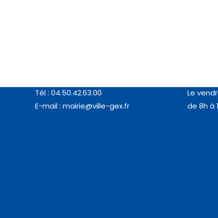
Coordonnées
Horair
MAIRIE DE GEX
Du lundi 
77, rue de l’Horloge (01170 GEX)
de 8h à 
Tél : 04.50.42.63.00
Le vendr
E-mail :
mairie@ville-gex.fr
de 8h à 