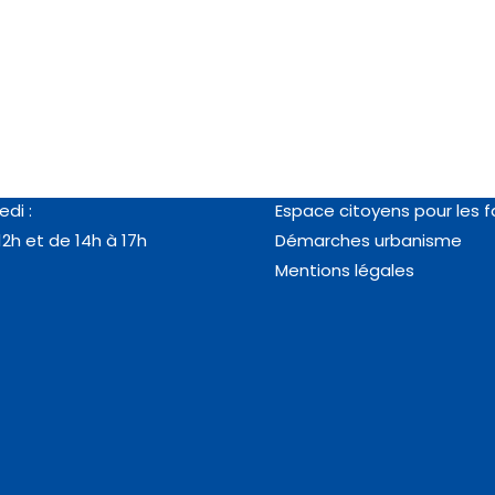
es
Vos démarches
au jeudi :
RDV en ligne passeport/ca
12h et de 14h à 18h
identité
edi :
Espace citoyens pour les f
12h et de 14h à 17h
Démarches urbanisme
Mentions légales