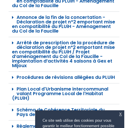
en comptabilité du PLUiH - Aménagement
du Col de la Faucille
Annonce de la fin de la concertation -
Déclaration de projet n°2 emportant mise
en compatibilité du PLUiH - Aménagement
du Col de la Faucille
Arrêté de prescription de la procédure de
déclaration de projet n°2 emportant mise
en compatibilité du PLUiH / Projet
d’aménagement du Col de la Faucille -
implantation d’activités 4 saisons à Gex et
Mijoux
Procédures de révisions allégées du PLUiH
Plan Local d'Urbanisme intercommunal
valant Programme Local de l'Habitat
(PLUiH)​
Schéma de Cohérence Territoriale du
Pays de Gex (SCoT)​
X
Ce site web utilise des cookies pour vous
Règlement Local de Publicité
garantir le meilleur fonctionnement possible