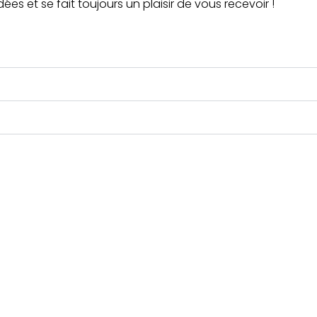
es et se fait toujours un plaisir de vous recevoir !
es
Vos démarches
au jeudi :
RDV en ligne passeport/ca