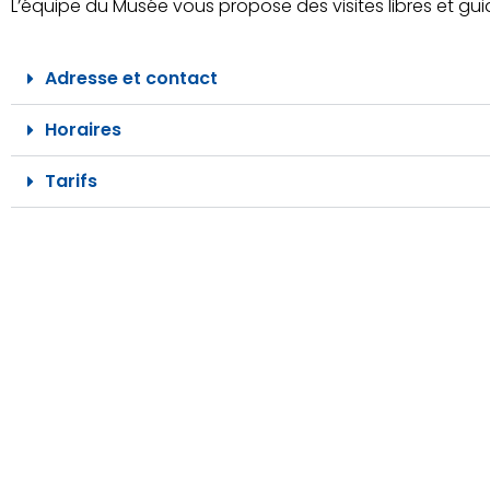
L’équipe du Musée vous propose des visites libres et guidé
Adresse et contact
Horaires
Tarifs
Coordonnées
Horair
MAIRIE DE GEX
Du lundi 