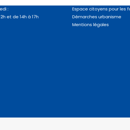
12h et de 14h à 18h
identité
edi :
Espace citoyens pour les f
12h et de 14h à 17h
Démarches urbanisme
Mentions légales