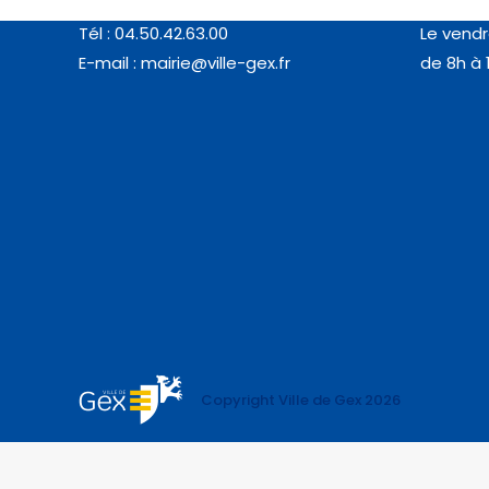
77, rue de l’Horloge (01170 GEX)
de 8h à 
Tél : 04.50.42.63.00
Le vendr
E-mail :
mairie@ville-gex.fr
de 8h à 
Copyright Ville de Gex 2026