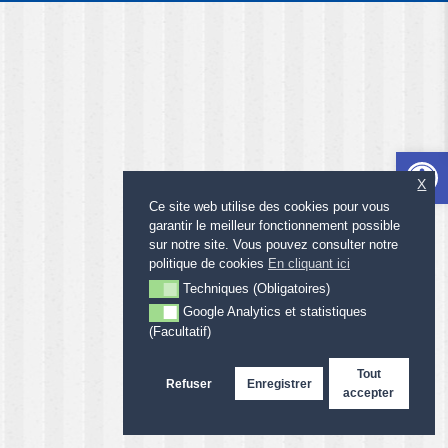
Ouvrir l
X
Ce site web utilise des cookies pour vous
garantir le meilleur fonctionnement possible
sur notre site. Vous pouvez consulter notre
politique de cookies
En cliquant ici
Techniques (Obligatoires)
Techniques (Obligatoires)
Google Analytics et statistiques
Google Analytics et statistiques (Facultatif)
(Facultatif)
Tout
Refuser
Enregistrer
accepter