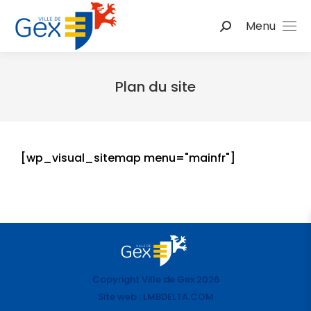
Menu
Plan du site
Vous êtes ici :
[wp_visual_sitemap menu="mainfr"]
Copyright Ville de Gex 2026
Site web : LMBDELTA.COM