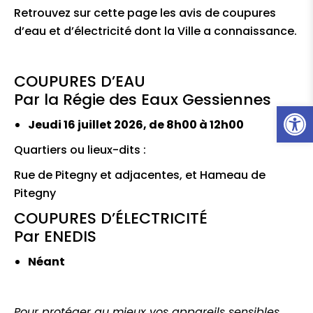
Retrouvez sur cette page les avis de coupures
d’eau et d’électricité dont la Ville a connaissance.
COUPURES D’EAU
Par la Régie des Eaux Gessiennes
Ouvrir l
Jeudi 16 juillet 2026, de 8h00 à 12h00
Quartiers ou lieux-dits :
Rue de Pitegny et adjacentes, et Hameau de
Pitegny
COUPURES D’ÉLECTRICITÉ
Par ENEDIS
Néant
Pour protéger au mieux vos appareils sensibles,