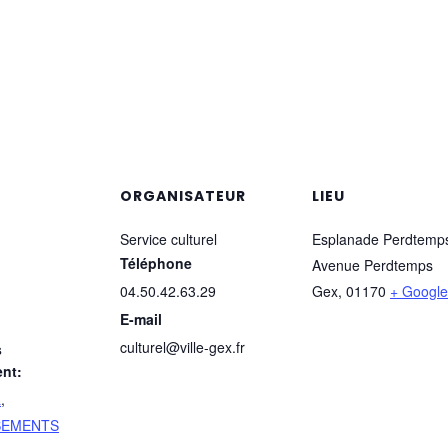
ORGANISATEUR
LIEU
Service culturel
Esplanade Perdtemp
Téléphone
Avenue Perdtemps
04.50.42.63.29
Gex
,
01170
+ Googl
E-mail
culturel@ville-gex.fr
s
nt:
L
,
SEMENTS