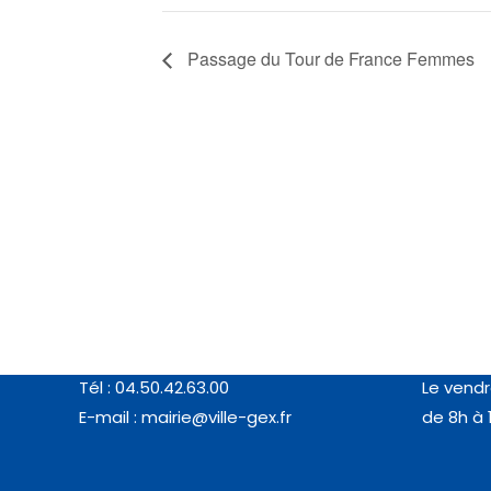
Passage du Tour de France Femmes
Coordonnées
Horair
MAIRIE DE GEX
Du lundi 
77, rue de l’Horloge (01170 GEX)
de 8h à 
Tél : 04.50.42.63.00
Le vendr
E-mail :
mairie@ville-gex.fr
de 8h à 