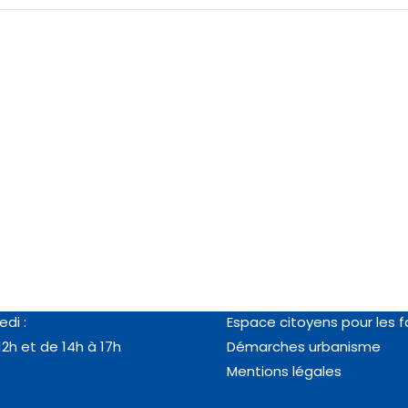
es
Vos démarches
au jeudi :
RDV en ligne passeport/ca
12h et de 14h à 18h
identité
edi :
Espace citoyens pour les f
12h et de 14h à 17h
Démarches urbanisme
Mentions légales