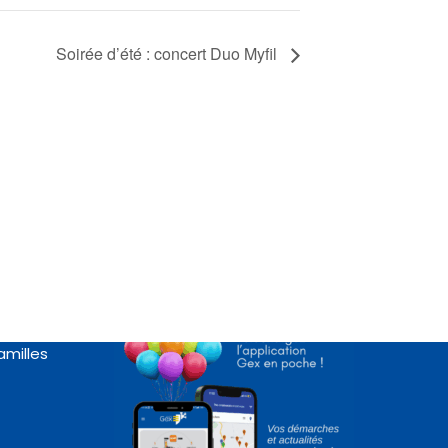
Soirée d’été : concert Duo Myfil
Appli « Gex en poche »
rte
amilles