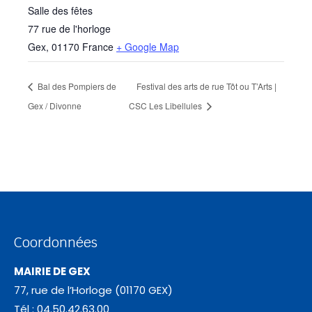
Salle des fêtes
77 rue de l'horloge
Gex
,
01170
France
+ Google Map
Bal des Pompiers de
Festival des arts de rue Tôt ou T’Arts |
Gex / Divonne
CSC Les Libellules
Coordonnées
MAIRIE DE GEX
77, rue de l’Horloge (01170 GEX)
Tél : 04.50.42.63.00