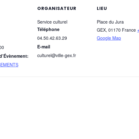
ORGANISATEUR
LIEU
Service culturel
Place du Jura
Téléphone
GEX
,
01170
France
04.50.42.63.29
Google Map
E-mail
00
culturel@ville-gex.fr
 d’Évènement:
SEMENTS