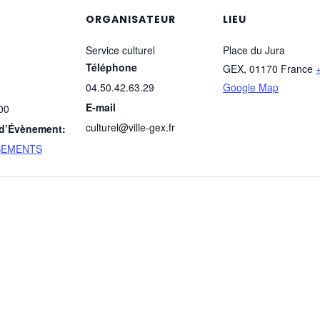
ORGANISATEUR
LIEU
Service culturel
Place du Jura
Téléphone
GEX
,
01170
France
04.50.42.63.29
Google Map
E-mail
00
culturel@ville-gex.fr
 d’Évènement:
SEMENTS