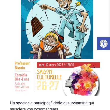
Ouvrir l
Un spectacle participatif, drôle et survitaminé qui
musclera vos zygomatiques