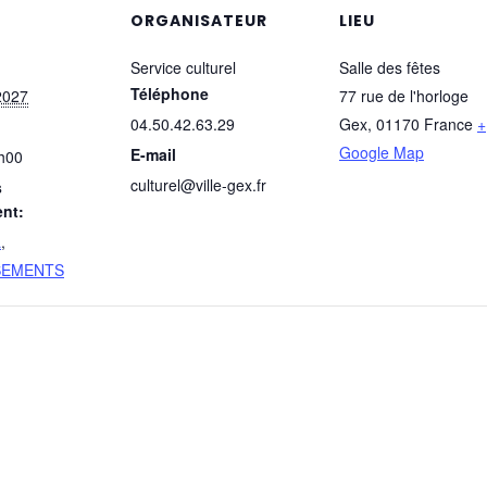
ORGANISATEUR
LIEU
Service culturel
Salle des fêtes
Téléphone
2027
77 rue de l'horloge
04.50.42.63.29
Gex
,
01170
France
+
Google Map
E-mail
h00
culturel@ville-gex.fr
s
nt:
L
,
SEMENTS