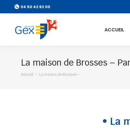
04 50 42 63 00
ACCUEIL
La maison de Brosses – Pa
Vous êtes ici :
Accueil
La maison de Brosses –…
• La 