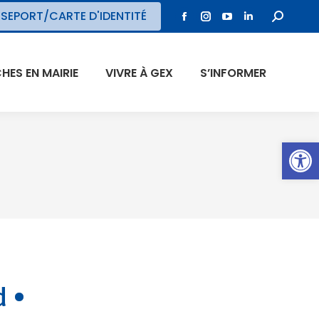
SEPORT/CARTE D'IDENTITÉ
ES EN MAIRIE
VIVRE À GEX
S’INFORMER
Ouvrir l
d •