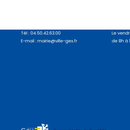
Coordonnées
Horair
MAIRIE DE GEX
Du lundi 
77, rue de l’Horloge (01170 GEX)
de 8h à 
Tél : 04.50.42.63.00
Le vendr
E-mail :
mairie@ville-gex.fr
de 8h à 