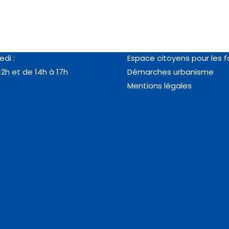
es
Vos démarches
au jeudi :
RDV en ligne passeport/ca
12h et de 14h à 18h
identité
edi :
Espace citoyens pour les f
12h et de 14h à 17h
Démarches urbanisme
Mentions légales