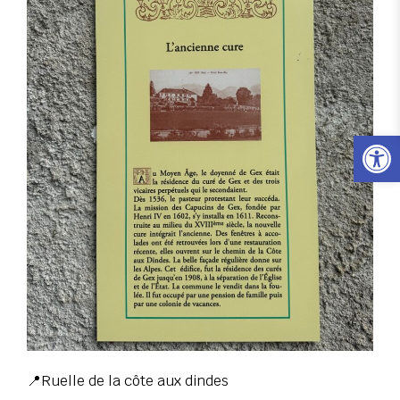
Ouvrir l
📍Ruelle de la côte aux dindes