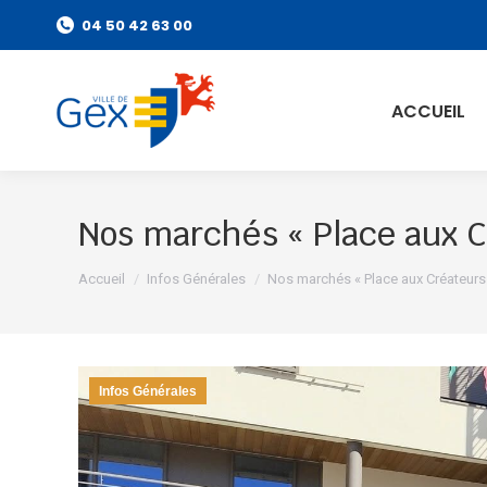
04 50 42 63 00
ACCUEIL
Nos marchés « Place aux C
Vous êtes ici :
Accueil
Infos Générales
Nos marchés « Place aux Créateurs
Infos Générales