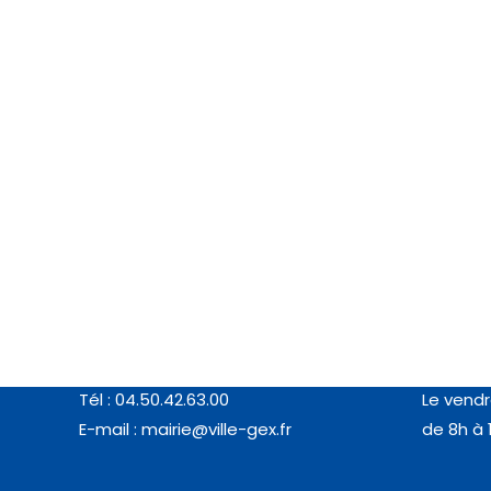
Coordonnées
Horair
MAIRIE DE GEX
Du lundi 
77, rue de l’Horloge (01170 GEX)
de 8h à 
Tél : 04.50.42.63.00
Le vendr
E-mail :
mairie@ville-gex.fr
de 8h à 