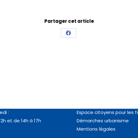
Partager cet article
es
Vos démarches
au jeudi :
RDV en ligne passeport/ca
12h et de 14h à 18h
identité
edi :
Espace citoyens pour les f
12h et de 14h à 17h
Démarches urbanisme
Mentions légales