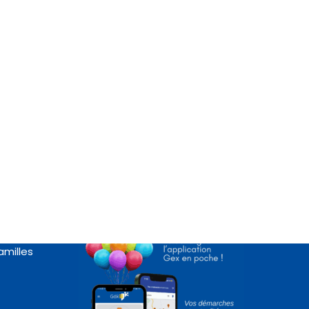
Appli « Gex en poche »
rte
amilles