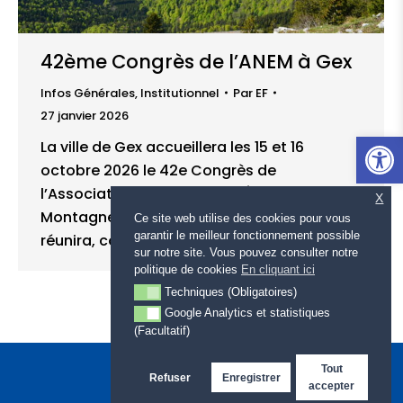
42ème Congrès de l’ANEM à Gex
Infos Générales
,
Institutionnel
Par
EF
27 janvier 2026
Ouvrir l
La ville de Gex accueillera les 15 et 16
octobre 2026 le 42e Congrès de
l’Association Nationale des Élus de la
X
Montagne (ANEM). Cet événement national
Ce site web utilise des cookies pour vous
garantir le meilleur fonctionnement possible
réunira, comme chaque année,…
sur notre site. Vous pouvez consulter notre
politique de cookies
En cliquant ici
Techniques (Obligatoires)
Techniques (Obligatoires)
Google Analytics et statistiques
Google Analytics et statistiques (Facultatif)
(Facultatif)
Tout
Refuser
Enregistrer
accepter