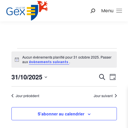
Menu
Recherche
:
Évènements
Aucun évènements planifié pour 31 octobre 2025. Passer
Notice
aux
.
évènements suivants
for
Nav
31/10/2025
Reche
Recherche
Jour
de
Sélectionnez
et
31
une
vu
Jour précédent
Jour suivant
date.
naviga
Év
octobre
de
S’abonner au calendrier