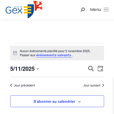
Menu
Recherche
:
Évènements
Aucun évènements planifié pour 5 novembre 2025.
Notice
Passer aux
.
évènements suivants
for
Nav
5/11/2025
Reche
Recherche
Jour
de
Sélectionnez
et
5
une
vu
Jour précédent
Jour suivant
date.
naviga
Év
novembre
de
S’abonner au calendrier