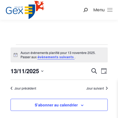
Menu
Recherche
:
Évènements
Aucun évènements planifié pour 13 novembre 2025.
Notice
Passer aux
.
évènements suivants
for
Nav
13/11/2025
Reche
Recherche
Jour
de
Sélectionnez
et
13
une
vu
Jour précédent
Jour suivant
date.
naviga
Év
novembre
de
S’abonner au calendrier