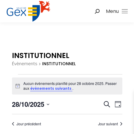
Menu
Recherche
:
INSTITUTIONNEL
INSTITUTIONNEL
Évènements
Évènements
Aucun évènements planifié pour 28 octobre 2025. Passer
Notice
aux
.
évènements suivants
for
Nav
28/10/2025
Reche
28
Recherche
Jour
de
Sélectionnez
et
octobre
une
vu
Jour précédent
Jour suivant
date.
naviga
2025