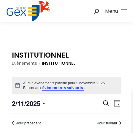
Menu
Recherche
:
INSTITUTIONNEL
INSTITUTIONNEL
Évènements
Évènements
Aucun évènements planifié pour 2 novembre 2025.
Notice
Passer aux
.
évènements suivants
for
Nav
2/11/2025
Reche
2
Recherche
Jour
de
Sélectionnez
et
novembre
une
vu
Jour précédent
Jour suivant
date.
naviga
2025