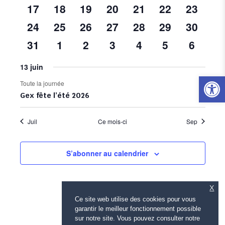
vues
évènement
évènement
évènement
évènements
évènement
évènement
évènem
1
1
1
2
1
1
1
17
18
19
20
21
22
23
Évène
évènement
évènement
évènement
évènements
évènement
évènement
évènem
1
1
1
1
1
2
0
24
25
26
27
28
29
30
évènement
évènement
évènement
évènement
évènement
évènements
évènem
0
0
0
0
0
2
1
31
1
2
3
4
5
6
évènements
évènements
évènements
évènements
évènements
évènements
évène
13 juin
Ouvrir l
Toute la journée
Gex fête l’été 2026
Juil
Ce mois-ci
Sep
S’abonner au calendrier
X
Ce site web utilise des cookies pour vous
garantir le meilleur fonctionnement possible
sur notre site. Vous pouvez consulter notre