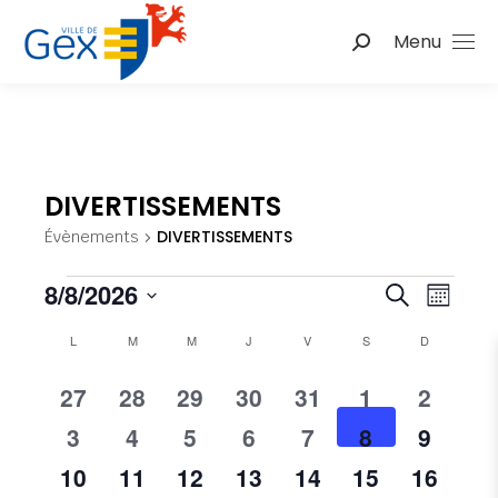
Menu
Recherche
:
DIVERTISSEMENTS
DIVERTISSEMENTS
Évènements
Nav
Évènements
8/8/2026
Reche
Recherche
Mois
de
Sélectionnez
et
Calendrier
L
LUNDI
M
MARDI
M
MERCREDI
J
JEUDI
V
VENDREDI
S
SAMEDI
D
DIMANCHE
une
vu
date.
naviga
de
1
1
1
2
1
2
1
27
28
29
30
31
1
2
Év
évènement
évènement
évènement
évènements
évènement
évènements
évène
1
1
1
1
2
1
1
3
4
5
6
7
8
9
de
Évènements
évènement
évènement
évènement
évènement
évènements
évènement
évène
1
1
1
2
1
1
1
10
11
12
13
14
15
16