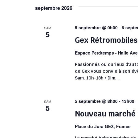
septembre 2026
5 septembre @ 0h00
-
6 sept
SAM
5
Gex Rétromobiles 
Espace Perdtemps - Halle
Ave
Passionnés ou curieux d'aut
de Gex vous convie à son év
Sam. 10h-18h / Dim.…
5 septembre @ 8h00
-
13h00
SAM
5
Nouveau marché m
Place du Jura
GEX, France
Le marché hebdomadaire du s