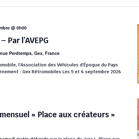
embre @ 0h00
– Par l’AVEPG
nue Perdtemps, Gex, France
omobile, l'Association des Véhicules d'Époque du Pays
ènement : Gex Rétromobiles Les 5 et 6 septembre 2026
ensuel « Place aux créateurs »
amedi matin déborde sur la place du Jura ! Place aux