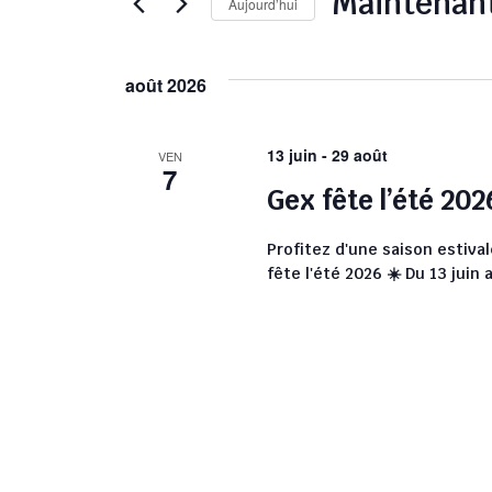
Maintenan
Aujourd’hui
de
par
Sélectionnez
mot-
vues
une
clé.
août 2026
date.
Évènements
13 juin
-
29 août
VEN
7
Gex fête l’été 202
Profitez d'une saison estiva
fête l'été 2026 ☀️ Du 13 juin