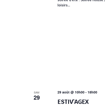
soirée d'été : Soirée House 
loisirs…
29 août @ 10h00
-
18h00
SAM
29
ESTIV’AGEX