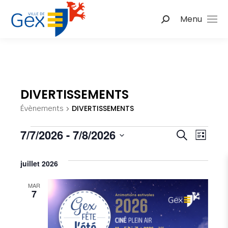
Menu
Recherche
:
DIVERTISSEMENTS
DIVERTISSEMENTS
Évènements
Nav
Évènements
7/7/2026
 - 
7/8/2026
Reche
Recherche
Liste
de
Sélectionnez
et
une
juillet 2026
vu
date.
naviga
Év
MAR
7
de