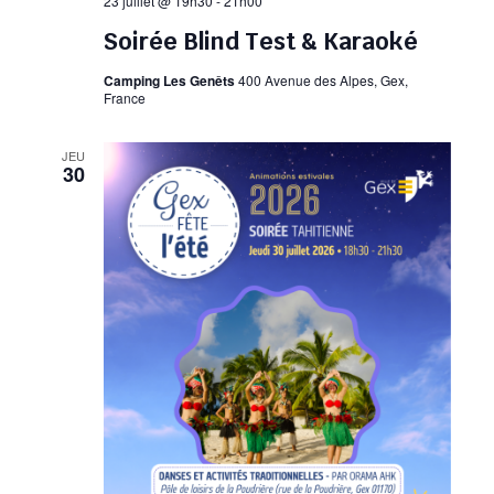
23 juillet @ 19h30
-
21h00
Soirée Blind Test & Karaoké
Camping Les Genêts
400 Avenue des Alpes, Gex,
France
JEU
30