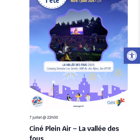
vues
Évène
Ouvrir l
7 juillet @ 22h00
Ciné Plein Air – La vallée des
fous