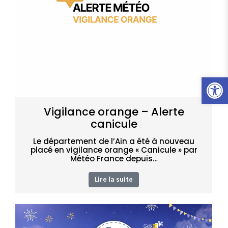
Ouvrir l
Vigilance orange – Alerte
canicule
Le département de l’Ain a été à nouveau
placé en vigilance orange « Canicule » par
Météo France depuis…
Lire la suite